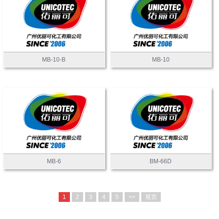
MB-10-B
MB-10
MB-6
BM-66D
1
2
3
4
5
>>
尾页