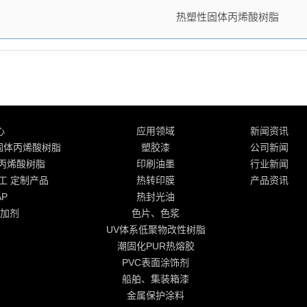
热塑性固体丙烯酸树脂
心
应用领域
新闻资讯
工 固体丙烯酸树脂
塑胶漆
公司新闻
体丙烯酸树脂
印刷油墨
行业新闻
化工 定制产品
热转印膜
产品资讯
AP
热封光油
加剂
色片、色浆
UV体系低聚物改性树脂
潮固化PUR热熔胶
PVC表面涂饰剂
船舶、集装箱漆
金属保护涂料