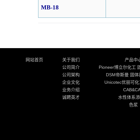
MB-18
网站首页
关于我们
产品中
公司简介
Pioneer博立尔化
公司架构
DSM帝斯曼 固
企业文化
Unicotec优丽可
业务介绍
CAB&C
诚聘英才
水性体系添
色浆