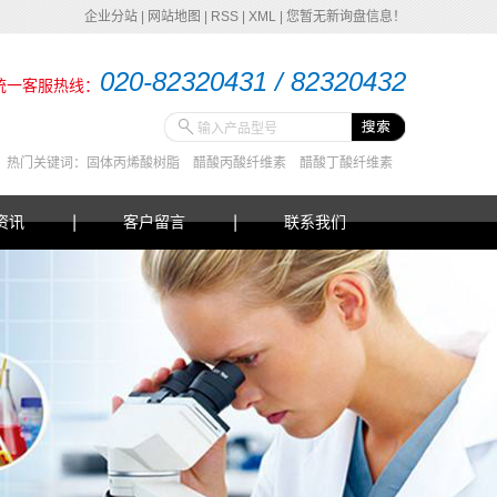
企业分站
|
网站地图
|
RSS
|
XML
|
您暂无新询盘信息！
020-82320431 / 82320432
统一客服热线：
热门关键词：
固体丙烯酸树脂
醋酸丙酸纤维素
醋酸丁酸纤维素
资讯
客户留言
联系我们