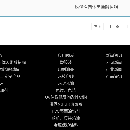
热塑性固体丙烯酸树脂
首页
上一页
1
心
应用领域
新闻资讯
工 固体丙烯酸树脂
塑胶漆
公司新闻
体丙烯酸树脂
印刷油墨
行业新闻
化工 定制产品
热转印膜
产品资讯
AP
热封光油
加剂
色片、色浆
UV体系低聚物改性树脂
潮固化PUR热熔胶
PVC表面涂饰剂
船舶、集装箱漆
金属保护涂料