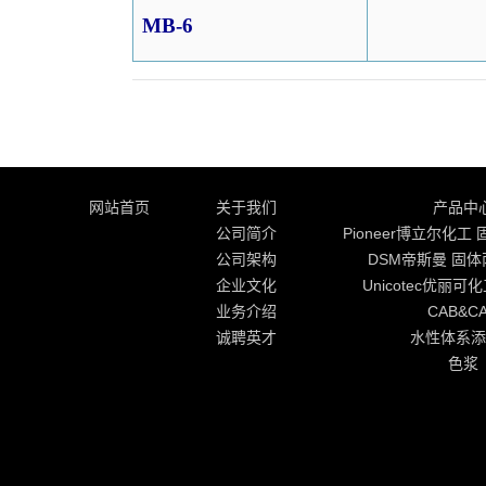
MB-6
网站首页
关于我们
产品中
公司简介
Pioneer博立尔化
公司架构
DSM帝斯曼 固
企业文化
Unicotec优丽可
业务介绍
CAB&C
诚聘英才
水性体系添
色浆